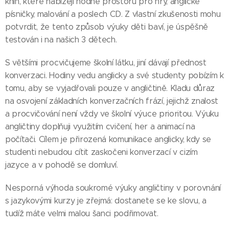
knih, které nabízejí hodně prostoru pro hry, anglické
písničky, malování a poslech CD. Z vlastní zkušenosti mohu
potvrdit, že tento způsob výuky děti baví, je úspěšně
testován i na našich 3 dětech.
S většími procvičujeme školní látku, jiní dávají přednost
konverzaci. Hodiny vedu anglicky a své studenty pobízím k
tomu, aby se vyjadřovali pouze v angličtině. Kladu důraz
na osvojení základních konverzačních frází, jejichž znalost
a procvičování není vždy ve školní výuce prioritou. Výuku
angličtiny doplňuji využitím cvičení, her a animací na
počítači. Cílem je přirozená komunikace anglicky, kdy se
studenti nebudou cítit zaskočeni konverzací v cizím
jazyce a v pohodě se domluví.
Nesporná výhoda soukromé výuky angličtiny v porovnání
s jazykovými kurzy je zřejmá: dostanete se ke slovu, a
tudíž máte velmi malou šanci podřimovat.